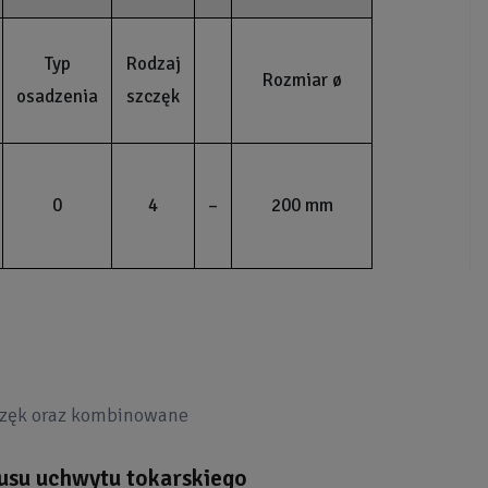
Typ
Rodzaj
Rozmiar ø
osadzenia
szczęk
0
4
–
200 mm
częk oraz kombinowane
pusu uchwytu tokarskiego