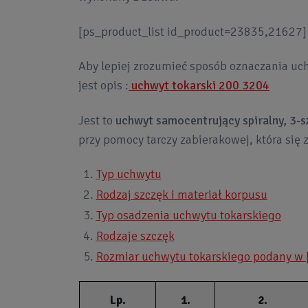
[ps_product_list id_product=23835,21627]
Aby lepiej zrozumieć sposób oznaczania uch
jest opis :
uchwyt tokarski 200 3204
Jest to
uchwyt samocentrujący spiralny, 3-
przy pomocy tarczy zabierakowej, która się 
Typ uchwytu
Rodzaj szczęk i materiał korpusu
Typ osadzenia uchwytu tokarskiego
Rodzaje szczęk
Rozmiar uchwytu tokarskiego podany w
Lp.
1.
2.