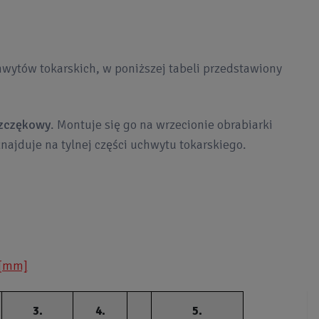
wytów tokarskich, w poniższej tabeli przedstawiony
szczękowy
. Montuje się go na wrzecionie obrabiarki
znajduje na tylnej części uchwytu tokarskiego.
 [mm]
3.
4.
5.