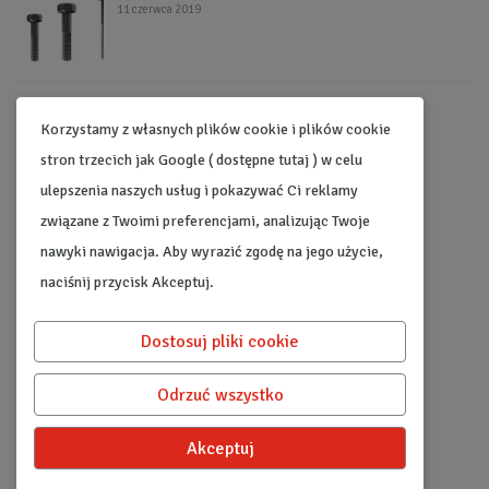
11 czerwca 2019
Kalkulator gwintów metrycznych i calowych
Korzystamy z własnych plików cookie i plików cookie
24 stycznia 2019
stron trzecich jak Google ( dostępne tutaj ) w celu
ulepszenia naszych usług i pokazywać Ci reklamy
związane z Twoimi preferencjami, analizując Twoje
nawyki nawigacja. Aby wyrazić zgodę na jego użycie,
Najpopularniejsze kategorie
naciśnij przycisk Akceptuj.
Noże tokarskie
Frezy
Uchwyty tokarskie
Gwintowniki
Dostosuj pliki cookie
Gwintowniki ręczne
Płytki tokarskie
Noże tokarskie składane
Narzędzia pomiarowe
Gwintowniki maszynowe
Wiertła do metalu
Odrzuć wszystko
Frezy palcowe
Narzynki
Akceptuj
© 2022 - Artykuły Techniczne. Wszelkie prawa zastrzeżone