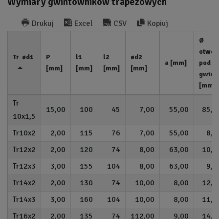
Wymiary gwintowników trapezowych
Drukuj
Excel
CSV
Kopiuj
Ø
otwor
Tr ød1
P
l1
l2
ød2
a [mm]
pod
[mm]
[mm]
[mm]
[mm]
gwint
[mm]
15,00
100
45
7,00
55,00
85,0
10x1,5
10x2
2,00
115
76
7,00
55,00
8,0
12x2
2,00
120
74
8,00
63,00
10,0
12x3
3,00
155
104
8,00
63,00
9,0
14x2
2,00
130
74
10,00
8,00
12,0
14x3
3,00
160
104
10,00
8,00
11,0
16x2
2,00
135
74
112,00
9,00
14,0