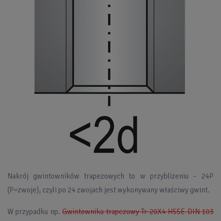
Nakrój gwintowników trapezowych to w przybliżeniu – 24P
(P=zwoje), czyli po 24 zwojach jest wykonywany właściwy gwint.
W przypadku np.
Gwintownika trapezowy Tr 20X4 HSSE DIN 103