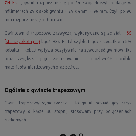
7H Fra
, gwint rozpocznie się po 24 zwojach czyli podając w
milimetrach
24 x skok gwintu = 24 x 4mm = 96 mm
. Czyli po 96
mm rozpocznie się pełen gwint.
Gwintowniki trapezowe zazwyczaj wykonywane są ze stali
HSS
(stal szybkotnąca)
bądź HSS-E stal szybkotnąca z dodatkiem 5%
kobaltu – kobalt wpływa pozytywnie na żywotność gwintownika
oraz zwiększa jego zastosowanie – możliwość obróbki
materiałów nierdzewnych oraz żeliwa.
Ogólnie o gwincie trapezowym
Gwint trapezowy symetryczny – to gwint posiadający zarys
trapezowy o kącie 30 stopni, stosowany przy połączeniach
ruchomych.